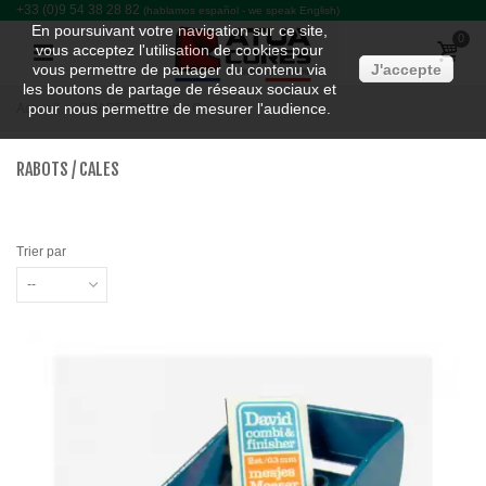
+33 (0)9 54 38 28 82
(hablamos español - we speak English)
En poursuivant votre navigation sur ce site,
0
vous acceptez l'utilisation de cookies pour
vous permettre de partager du contenu via
J'accepte
les boutons de partage de réseaux sociaux et
pour nous permettre de mesurer l'audience.
Accueil
>
SHAPE
>
Rabots / Cales
RABOTS / CALES
Trier par
--