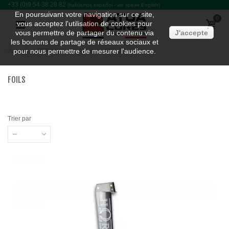
+33 (0)9 54 38 28 82
(hablamos español - we speak English)
En poursuivant votre navigation sur ce site,
0
vous acceptez l'utilisation de cookies pour
vous permettre de partager du contenu via
J'accepte
les boutons de partage de réseaux sociaux et
pour nous permettre de mesurer l'audience.
Accueil
>
DERIVES / FIXATIONS / FOILS
>
Foils
FOILS
Trier par
--