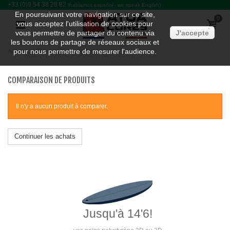
+33 (0)9 54 38 28 82
(hablamos español - we speak English)
En poursuivant votre navigation sur ce site,
0
vous acceptez l'utilisation de cookies pour
vous permettre de partager du contenu via
J'accepte
les boutons de partage de réseaux sociaux et
pour nous permettre de mesurer l'audience.
Accueil
>
Comparaison de produits
COMPARAISON DE PRODUITS
Il n'y a aucun produit à comparer.
Continuer les achats
Jusqu'à 14'6!