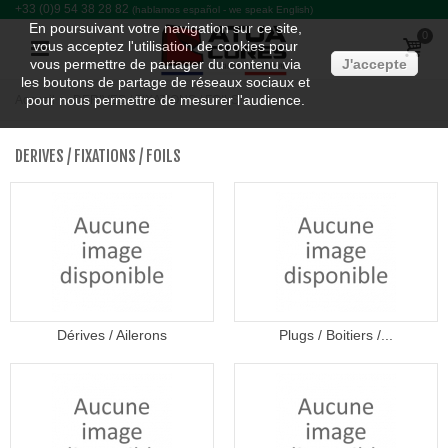
+33 (0)9 54 38 28 82
(hablamos español - we speak English)
En poursuivant votre navigation sur ce site,
0
vous acceptez l'utilisation de cookies pour
vous permettre de partager du contenu via
J'accepte
les boutons de partage de réseaux sociaux et
pour nous permettre de mesurer l'audience.
Accueil
>
DERIVES / FIXATIONS / FOILS
DERIVES / FIXATIONS / FOILS
Dérives / Ailerons
Plugs / Boitiers /...