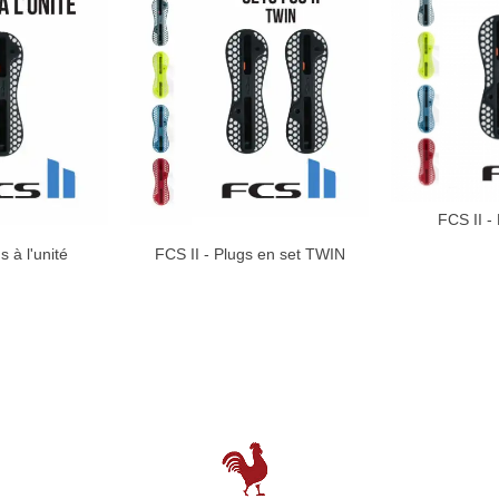
FCS II -
TH
s à l'unité
FCS II - Plugs en set TWIN