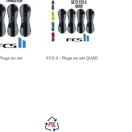
 Plugs en set
FCS II - Plugs en set QUAD
RUSTER
FUTURES 
AJ