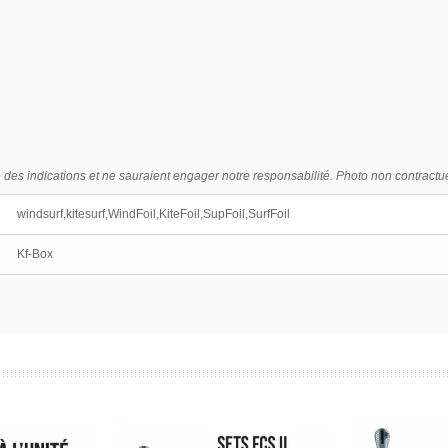
s indications et ne sauraient engager notre responsabilité. Photo non contractue
windsurf,kitesurf,WindFoil,KiteFoil,SupFoil,SurfFoil
Kf-Box