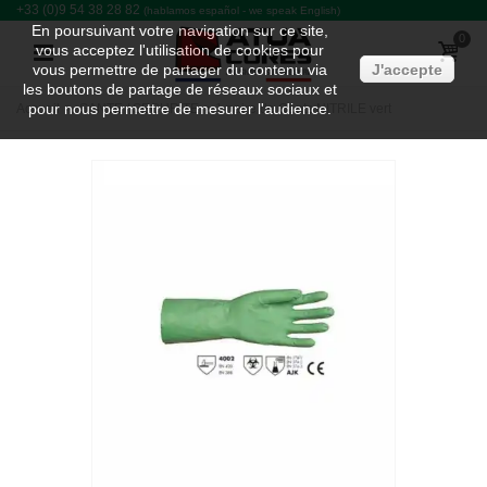
+33 (0)9 54 38 28 82
(hablamos español - we speak English)
En poursuivant votre navigation sur ce site,
0
vous acceptez l'utilisation de cookies pour
vous permettre de partager du contenu via
J'accepte
les boutons de partage de réseaux sociaux et
pour nous permettre de mesurer l'audience.
Accueil
>
SANTE / SECURITE
>
1 paire de Gants NITRILE vert