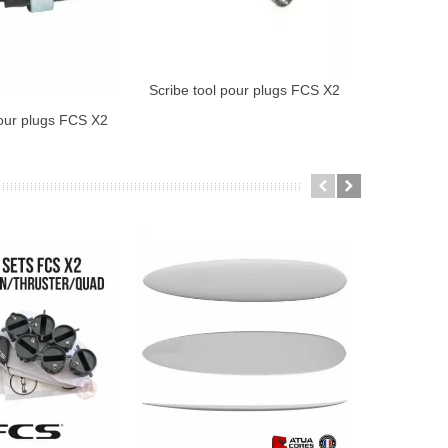
Scribe tool pour plugs FCS X2
AJOUTER AU PANIER
our plugs FCS X2
Scie clo
AJ