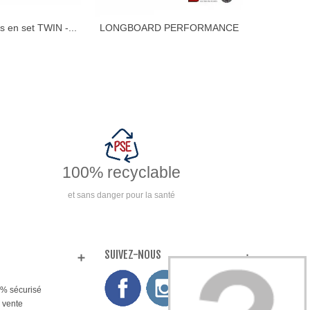
s en set TWIN -...
LONGBOARD PERFORMANCE
Boîtier
AJOUTER AU PANIER
AJ
8'10...
100% recyclable
et sans danger pour la santé
SUIVEZ-NOUS
% sécurisé
 vente