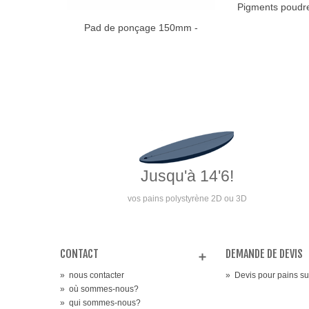
Pigments poud
AJOUTER
Pad de ponçage 150mm -
AJOUTER AU PANIER
SOFT
Jusqu'à 14'6!
vos pains polystyrène 2D ou 3D
CONTACT
DEMANDE DE DEVIS
»
nous contacter
»
Devis pour pains s
»
où sommes-nous?
»
qui sommes-nous?