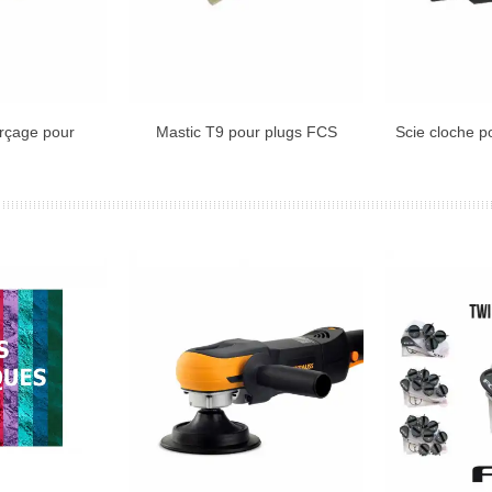
erçage pour
Mastic T9 pour plugs FCS
Scie cloche p
 AU PANIER
AJOUTER AU PANIER
...