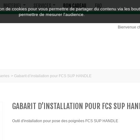
MATERIEL
SERVICES
BON CADEAU
FAQ
eak English)
sation de cookies pour vous permettre de partager du contenu via les b
permettre de mesurer l'audience.
Bienvenue c
sseries
>
Gabarit d’installation pour FCS SUP HANDLE
GABARIT D’INSTALLATION POUR FCS SUP HAN
Outil d'installation pour pose des poignées FCS SUP HANDLE