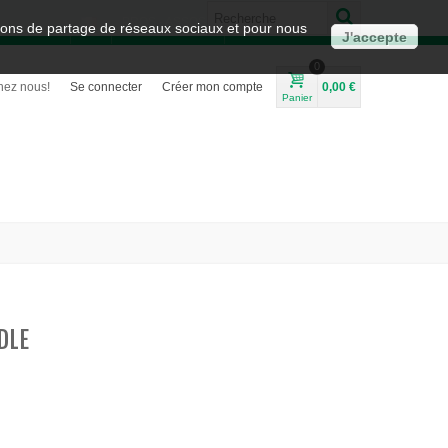
PROS - ASSOS
INFOS PRATIQUES
outons de partage de réseaux sociaux et pour nous
J'accepte
0
hez nous!
Se connecter
Créer mon compte
0,00 €
Panier
DLE