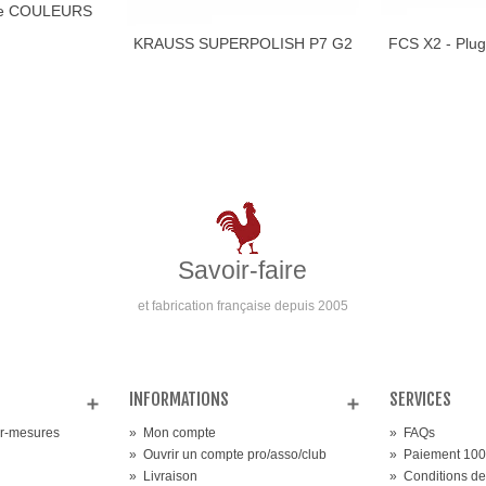
re COULEURS
 AU PANIER
KRAUSS SUPERPOLISH P7 G2
FCS X2 - Plug
AJOUTER AU PANIER
Savoir-faire
et fabrication française depuis 2005
INFORMATIONS
SERVICES
ur-mesures
»
Mon compte
»
FAQs
»
Ouvrir un compte pro/asso/club
»
Paiement 100
»
Livraison
»
Conditions de