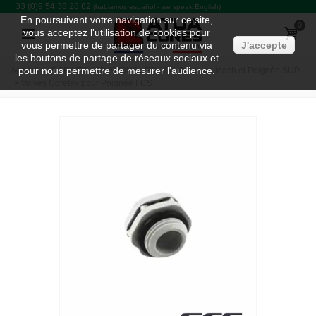
+33 (0)9 54 38 28 82
(hablamos español - we speak English)
En poursuivant votre navigation sur ce site,
0
vous acceptez l'utilisation de cookies pour
vous permettre de partager du contenu via
J'accepte
les boutons de partage de réseaux sociaux et
pour nous permettre de mesurer l'audience.
Accueil
>
DERIVES / FIXATIONS / FOILS
>
Plugs de leash et Poignée SUP
>
Valves Goretex pour Poignée FCS