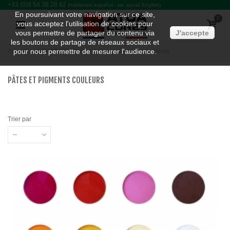
+33 (0)9 54 38 28 82
(hablamos español - we speak English)
En poursuivant votre navigation sur ce site,
0
vous acceptez l'utilisation de cookies pour
vous permettre de partager du contenu via
J'accepte
les boutons de partage de réseaux sociaux et
pour nous permettre de mesurer l'audience.
Accueil
>
STRATIFICATION
>
Pâtes et pigments couleurs
PÂTES ET PIGMENTS COULEURS
Trier par
--