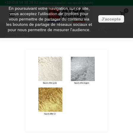
+33 (0)9 54 38 28 82
(hablamos español - we speak English)
En poursuivant votre navigation sur ce site,
0
vous acceptez l'utilisation de cookies pour
vous permettre de partager du contenu via
J'accepte
les boutons de partage de réseaux sociaux et
pour nous permettre de mesurer l'audience.
Accueil
>
STRATIFICATION
>
Pâtes et pigments couleurs
>
Pigments
Poudre nacrés